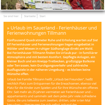
Sie sind hier:
Startseite
Start
Urlaub im Sauerland - Ferienhäuser und
Ferienwohnungen Tillmann
Fünftausend Quadratmeter Ruhe und Erholung warten auf Sie!
Elf Ferienhäuser und Ferienwohnungen liegen eingebettet in
Wälder und Wiesen in ruhiger Südhanglage direkt am Wald.
Bei Ferienhäuser Tillmann finden Sie Urlaub pur - in familiärer
Atmosphäre und mit bestem Komfort. Gepflegte Anlagen, ein
kleiner Bach und ein Kneipp-Tretbecken, großzügige Balkone
oder Terrassen, kein Durchgangsverkehr und zahlreiche
Ausflugsziele in der näheren Umgebung – es bleiben keine
Wünsche offen.
Urlaub bei Familie Tillmann heißt „Urlaub bei Freunden“, heißt
reichlich Platz zum Entspannen für die Erwachsenen, ebenso viel
Platz für die Kinder zum Spielen und für Ihre Wünsche ein offenes
Ohr. Seit mehr als 25 Jahren vermieten wir Ferienhäuser und –
appartements und sammeln seit dem jedes Jahr viele zufriedene
Gäste, die uns teilweise zum zweiten, dritten, oder x-ten Mal
besuchen – überzeugen Sie sich selbst anhand der