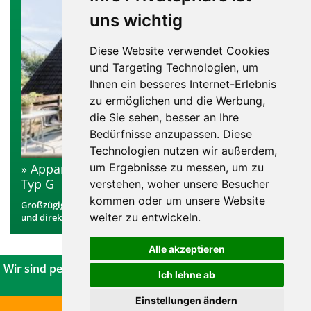
bis 7 Personen
uns wichtig
Diese Website verwendet Cookies
und Targeting Technologien, um
Ihnen ein besseres Internet-Erlebnis
zu ermöglichen und die Werbung,
die Sie sehen, besser an Ihre
Bedürfnisse anzupassen. Diese
Technologien nutzen wir außerdem,
um Ergebnisse zu messen, um zu
Appartement im „Landhaus Sonnenhang“ /
Typ G
verstehen, woher unsere Besucher
kommen oder um unsere Website
Großzügiges Ferienappartement mit eigener Infrarotkabine
weiter zu entwickeln.
und direktem Zugang zur Liegewiese.
Alle akzeptieren
Wir sind persönlich für Sie da! Infos und Buchung unter:
0
Ich lehne ab
29 73 / 97 770
Einstellungen ändern
Jetzt empfehlen & sparen!